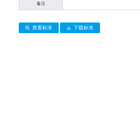
备注
风
查看标准
下载标准
险
防
控
你